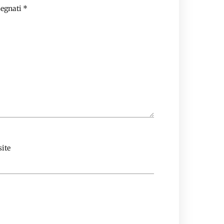
segnati
*
ite