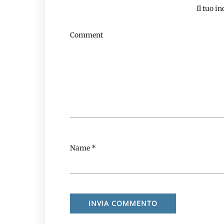
Il tuo i
Comment
Name
*